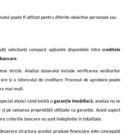
utul poate fi utilizat pentru diferite obiective personale sau
lți solicitanți compară opțiunile disponibile între
creditele
nebancare
.
 mai stricte. Analiza dosarului include verificarea veniturilor
rare și a istoricului de creditare. Procesul de aprobare poate
ra mai mult.
 special atunci când există o
garanție imobiliară
, analiza nu se
i și pe valoarea proprietății utilizate ca garanție. Acest aspect
are criteriile bancare nu sunt îndeplinite în totalitate.
deoarece structura acestor produse financiare este concepută