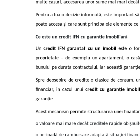
multe cazuri, accesarea unor sume mai mari decât î
Pentru a lua o decizie informată, este important să 
poate accesa și care sunt principalele elemente ce 
Ce este un credit IFN cu garanție imobiliară
Un
credit IFN garantat cu un imobil
este o form
proprietate – de exemplu un apartament, o casă s
bunului pe durata contractului, iar această garanț
Spre deosebire de creditele clasice de consum, und
financiar, în cazul unui
credit cu garanție imobil
garanție.
Acest mecanism permite structurarea unei finanțăr
o valoare mai mare decât creditele rapide obișnuit
o perioadă de rambursare adaptată situației financ