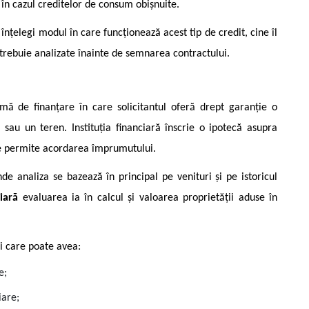
n cazul creditelor de consum obișnuite.
înțelegi modul în care funcționează acest tip de credit, cine îl
trebuie analizate înainte de semnarea contractului.
ă de finanțare în care solicitantul oferă drept garanție o
au un teren. Instituția financiară înscrie o ipotecă asupra
ie permite acordarea împrumutului.
e analiza se bazează în principal pe venituri și pe istoricul
iară
evaluarea ia în calcul și valoarea proprietății aduse în
i care poate avea:
e;
iare;