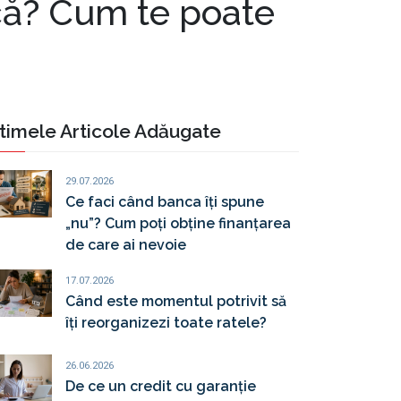
ncă? Cum te poate
timele Articole Adăugate
29.07.2026
Ce faci când banca îți spune
„nu”? Cum poți obține finanțarea
de care ai nevoie
17.07.2026
Când este momentul potrivit să
îți reorganizezi toate ratele?
26.06.2026
De ce un credit cu garanție