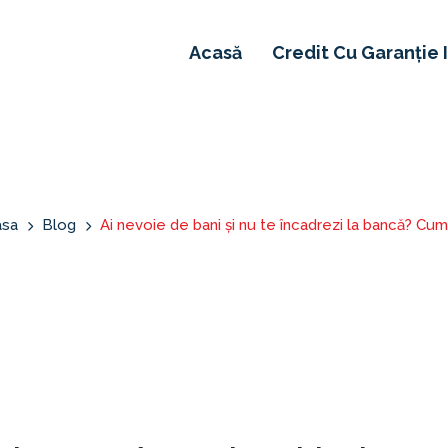
Acasă
Credit Cu Garanție 
asa
Blog
Ai nevoie de bani și nu te încadrezi la bancă? Cum