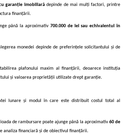
cu garanție imobiliară
depinde de mai mulți factori, printre
ctura finanțării.
junge până la aproximativ
700.000 de lei sau echivalentul în
 alegerea monedei depinde de preferințele solicitantului și de
abilirea plafonului maxim al finanțării, deoarece instituția
ului și valoarea proprietății utilizate drept garanție.
tei lunare și modul în care este distribuit costul total al
rioada de rambursare poate ajunge până la aproximativ
60 de
e analiza financiară și de obiectivul finanțării.