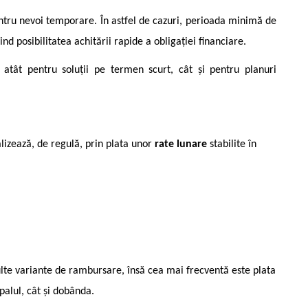
pentru nevoi temporare. În astfel de cazuri, perioada minimă de
rind posibilitatea achitării rapide a obligației financiare.
i atât pentru soluții pe termen scurt, cât și pentru planuri
lizează, de regulă, prin plata unor
rate lunare
stabilite în
multe variante de rambursare, însă cea mai frecventă este plata
ipalul, cât și dobânda.