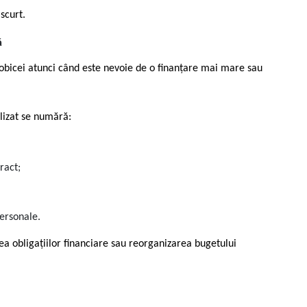
scurt.
ă
 obicei atunci când este nevoie de o finanțare mai mare sau
alizat se numără:
ract;
personale.
rea obligațiilor financiare sau reorganizarea bugetului