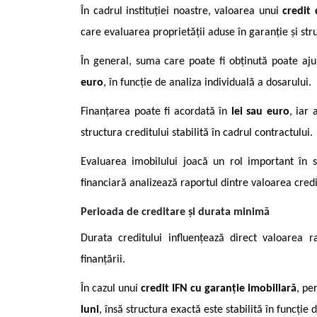
În cadrul instituției noastre, valoarea unui
credit 
care evaluarea proprietății aduse în garanție și stru
În general, suma care poate fi obținută poate a
euro
, în funcție de analiza individuală a dosarului.
Finanțarea poate fi acordată în
lei sau euro
, iar
structura creditului stabilită în cadrul contractului.
Evaluarea imobilului joacă un rol important în st
financiară analizează raportul dintre valoarea credit
Perioada de creditare și durata minimă
Durata creditului influențează direct valoarea ra
finanțării.
În cazul unui
credit IFN cu garanție imobiliară
, pe
luni
, însă structura exactă este stabilită în funcție d