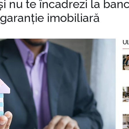
și nu te încadrezi la ba
 garanție imobiliară
Ul