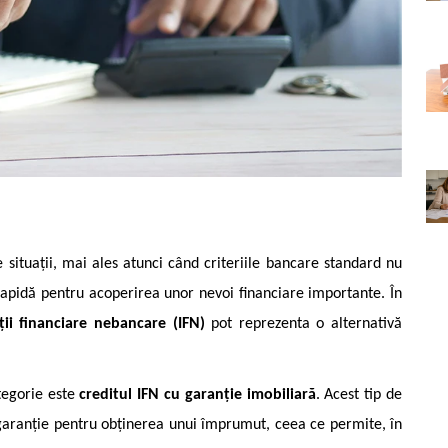
e situații, mai ales atunci când criteriile bancare standard nu
 rapidă pentru acoperirea unor nevoi financiare importante. În
ții financiare nebancare (IFN)
pot reprezenta o alternativă
ategorie este
creditul IFN cu garanție imobiliară
. Acest tip de
 garanție pentru obținerea unui împrumut, ceea ce permite, în